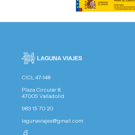
CICL.47-148
Plaza Circular 8,
47005 Valladolid
983 15 70 20
lagunaviajes@gmail.com