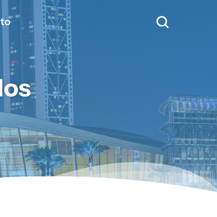
to
dos