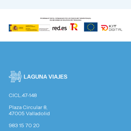
CICL.47-148
Plaza Circular 8,
47005 Valladolid
983 15 70 20