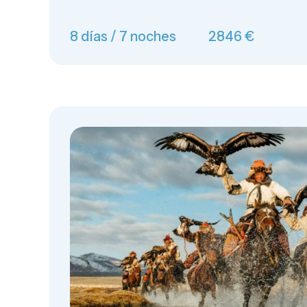
8 días / 7 noches
2846 €