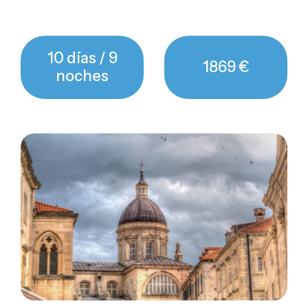
10 días / 9
1869 €
noches