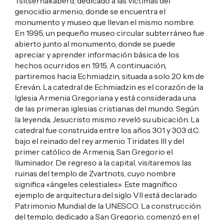
Tsitsernakaberd, dedicado a las víctimas del
genocidio armenio, donde se encuentra el
monumento y museo que llevan el mismo nombre.
En 1995, un pequeño museo circular subterráneo fue
abierto junto al monumento, donde se puede
apreciar y aprender información básica de los
hechos ocurridos en 1915. A continuación,
partiremos hacia Echmiadzin, situada a solo 20 km de
Ereván. La catedral de Echmiadzin es el corazón de la
Iglesia Armenia Gregoriana y está considerada una
de las primeras iglesias cristianas del mundo. Según
la leyenda, Jesucristo mismo reveló su ubicación. La
catedral fue construida entre los años 301 y 303 d.C.
bajo el reinado del rey armenio Tiridates III y del
primer católico de Armenia, San Gregorio el
Iluminador. De regreso a la capital, visitaremos las
ruinas del templo de Zvartnots, cuyo nombre
significa «ángeles celestiales». Este magnífico
ejemplo de arquitectura del siglo VII está declarado
Patrimonio Mundial de la UNESCO. La construcción
del templo, dedicado a San Gregorio, comenzó en el