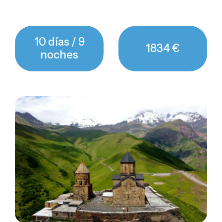
10 días / 9
1834 €
noches