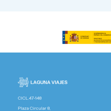
CICL.47-148
Plaza Circular 8,