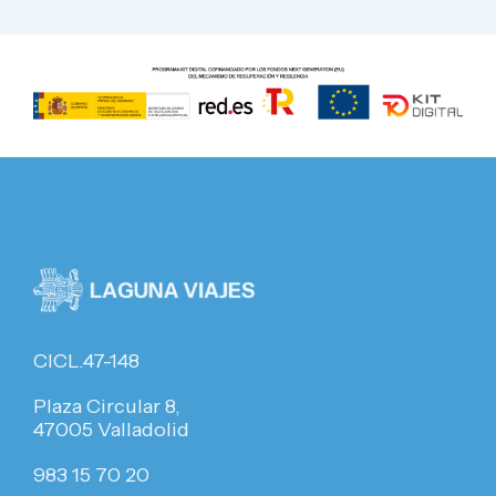
CICL.47-148
Plaza Circular 8,
47005 Valladolid
983 15 70 20