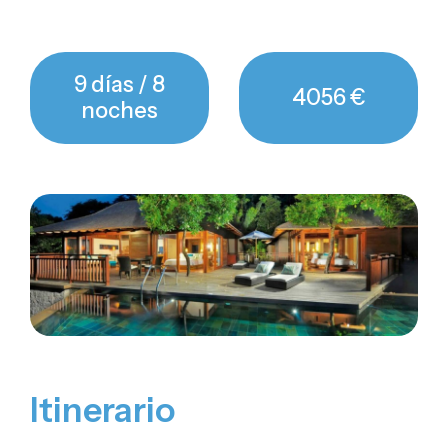
9 días / 8
4056 €
noches
Itinerario