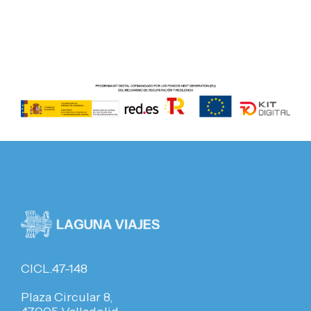
CICL.47-148
Plaza Circular 8,