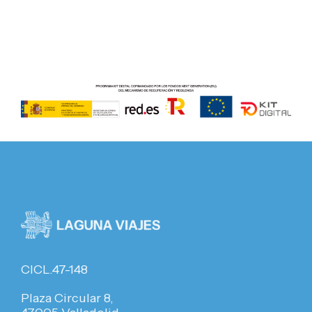
CICL.47-148
Plaza Circular 8,