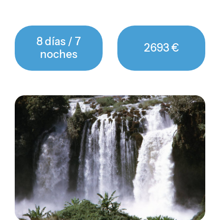
8 días / 7
2693 €
noches