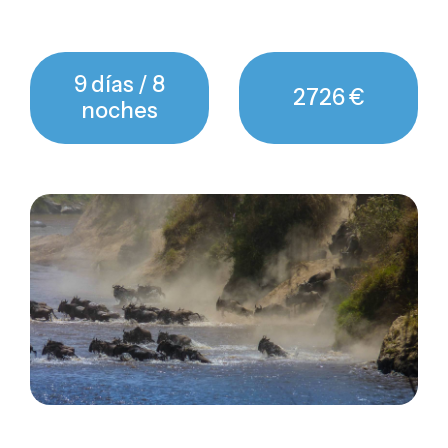
9 días / 8
2726 €
noches