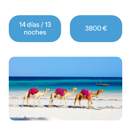
14 días / 13
3800 €
noches