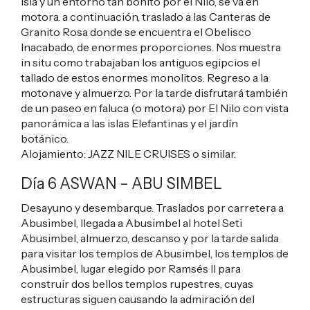
isla y un entorno tan bonito por el Nilo, se va en
motora. a continuación, traslado a las Canteras de
Granito Rosa donde se encuentra el Obelisco
Inacabado, de enormes proporciones. Nos muestra
in situ como trabajaban los antiguos egipcios el
tallado de estos enormes monolitos. Regreso a la
motonave y almuerzo. Por la tarde disfrutará también
de un paseo en faluca (o motora) por El Nilo con vista
panorámica a las islas Elefantinas y el jardín
botánico.
Alojamiento:
JAZZ NILE CRUISES
o similar.
Día 6 ASWAN – ABU SIMBEL
Desayuno y desembarque. Traslados por carretera a
Abusimbel, llegada a Abusimbel al hotel Seti
Abusimbel, almuerzo, descanso y por la tarde salida
para visitar los templos de Abusimbel, los templos de
Abusimbel, lugar elegido por Ramsés II para
construir dos bellos templos rupestres, cuyas
estructuras siguen causando la admiración del