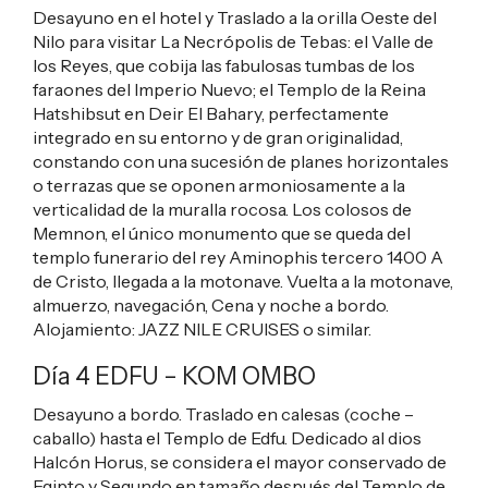
Desayuno en el hotel y Traslado a la orilla Oeste del
Nilo para visitar La Necrópolis de Tebas: el Valle de
los Reyes, que cobija las fabulosas tumbas de los
faraones del Imperio Nuevo; el Templo de la Reina
Hatshibsut en Deir El Bahary, perfectamente
integrado en su entorno y de gran originalidad,
constando con una sucesión de planes horizontales
o terrazas que se oponen armoniosamente a la
verticalidad de la muralla rocosa. Los colosos de
Memnon, el único monumento que se queda del
templo funerario del rey Aminophis tercero 1400 A
de Cristo, llegada a la motonave. Vuelta a la motonave,
almuerzo, navegación, Cena y noche a bordo.
Alojamiento:
JAZZ NILE CRUISES
o similar.
Día 4 EDFU – KOM OMBO
Desayuno a bordo. Traslado en calesas (coche –
caballo) hasta el Templo de Edfu. Dedicado al dios
Halcón Horus, se considera el mayor conservado de
Egipto y Segundo en tamaño después del Templo de