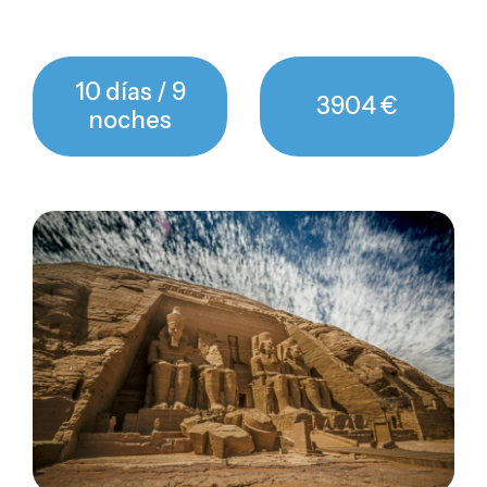
10 días / 9
3904 €
noches