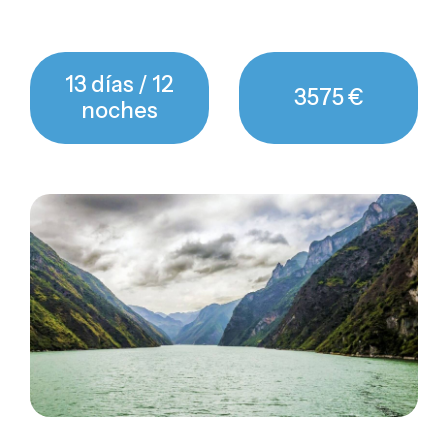
13 días / 12
3575 €
noches